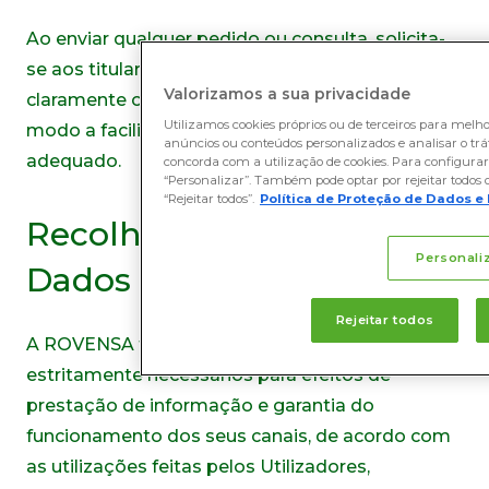
Ao enviar qualquer pedido ou consulta, solicita-
se aos titulares dos dados que indiquem
Valorizamos a sua privacidade
claramente o assunto da sua comunicação, de
Utilizamos cookies próprios ou de terceiros para melh
modo a facilitar o seu tratamento rápido e
anúncios ou conteúdos personalizados e analisar o tráfe
adequado.
concorda com a utilização de cookies. Para configurar 
“Personalizar”. Também pode optar por rejeitar todos o
“Rejeitar todos”.
Política de Proteção de Dados e
Recolha e Tratamento de
Personali
Dados Pessoais
Rejeitar todos
A ROVENSA trata apenas os dados pessoais
estritamente necessários para efeitos de
prestação de informação e garantia do
funcionamento dos seus canais, de acordo com
as utilizações feitas pelos Utilizadores,