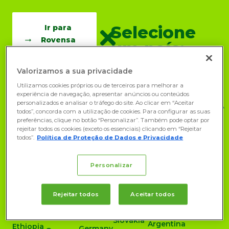
Selecione
Ir para
Rovensa
um país:
Next Global
Valorizamos a sua privacidade
Utilizamos cookies próprios ou de terceiros para melhorar a
experiência de navegação, apresentar anúncios ou conteúdos
ÁFRICA
ÁSIA
personalizados e analisar o tráfego do site. Ao clicar em “Aceitar
AMÉRICA
EUROPA
OCEANIA
todos”, concorda com a utilização de cookies. Para configurar as suas
DO
Algeria
China
Austria
Lithuania
Australia
preferências, clique no botão “Personalizar”. Também pode optar por
NORTE
rejeitar todos os cookies (exceto os essenciais) clicando em “Rejeitar
Angola
India
Belgium
Netherlands
Nueva
Canada
todos”.
Política de Proteção de Dados e Privacidade
Zelanda
Botswana
Indonesia
Cyprus
Norway
Mexico
Côte
Iraq
Czech
Poland
USA
Personalizar
d’Ivoire
Republic
Israel
Portugal
East
E
Denmark
Jordan
Indian
Romania
CENTRAL
Rejeitar todos
Aceitar todos
Islands
Finland
AMÉRICA
Kuwait
Serbia
DO SUL
Egypt
France
Malaysia
Slovakia
Argentina
Ethiopia
Germany