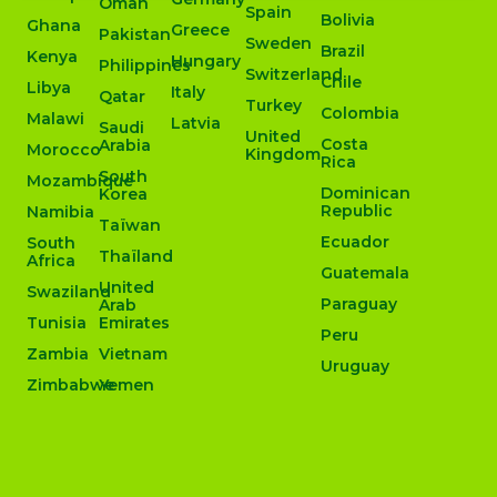
Oman
Spain
Bolivia
Ghana
Greece
Pakistan
Sweden
Brazil
Kenya
Hungary
Philippines
Switzerland
Chile
Libya
Italy
Qatar
Turkey
Colombia
Malawi
Latvia
Saudi
United
Costa
Arabia
Morocco
Kingdom
Rica
South
Mozambique
Dominican
Korea
Republic
Namibia
Taïwan
Ecuador
South
Thaïland
Africa
Guatemala
United
Swaziland
Paraguay
Arab
Tunisia
Emirates
Peru
Zambia
Vietnam
Uruguay
Zimbabwe
Yemen