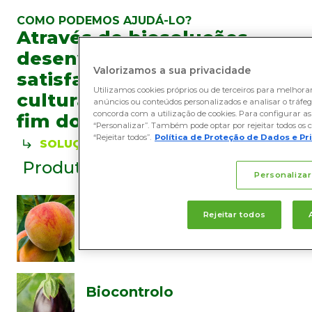
COMO PODEMOS AJUDÁ-LO?
Através de biosoluções
desenvolvidas para
Valorizamos a sua privacidade
satisfazer as exigências das
Utilizamos cookies próprios ou de terceiros para melhora
culturas desde o início ao
anúncios ou conteúdos personalizados e analisar o tráfego 
concorda com a utilização de cookies. Para configurar as 
fim do seu ciclo
“Personalizar”. Também pode optar por rejeitar todos os c
“Rejeitar todos”.
Política de Proteção de Dados e P
SOLUÇÕES
Produtos por
categorias
Personalizar
Bionutrição
Rejeitar todos
Biocontrolo