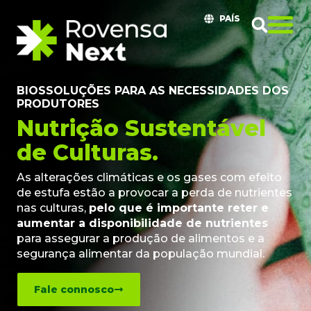
PAÍS
BIOSSOLUÇÕES PARA AS NECESSIDADES DOS
PRODUTORES
Nutrição Sustentável
de Culturas.
As alterações climáticas e os gases com efeito
de estufa estão a provocar a perda de nutrientes
nas culturas,
pelo que é importante reter e
aumentar a disponibilidade de nutrientes
para assegurar a produção de alimentos e a
segurança alimentar da população mundial.
Fale connosco