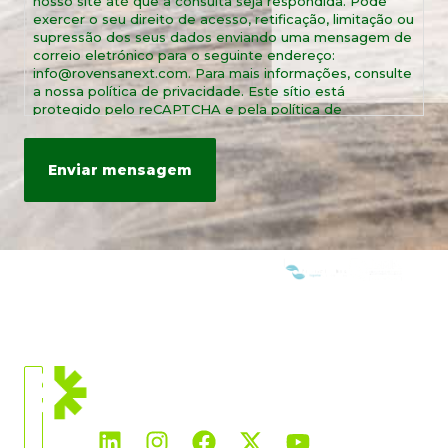
nosso site até que a consulta seja respondida. Pode
exercer o seu direito de acesso, retificação, limitação ou
supressão dos seus dados enviando uma mensagem de
correio eletrónico para o seguinte endereço:
info@rovensanext.com. Para mais informações, consulte
a nossa política de privacidade. Este sítio está
protegido pelo reCAPTCHA e pela política de
privacidade e termos de serviço da Google.
SOMOS MEMBROS DE:
LOCALIZAÇÃO
ATUAL
SO
Portugal