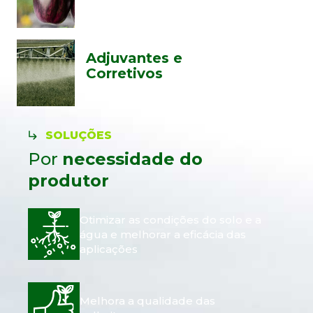
Adjuvantes e
Corretivos
SOLUÇÕES
Por
necessidade do
produtor
Otimizar as condições do solo e a
água e melhorar a eficácia das
aplicações
Melhora a qualidade das