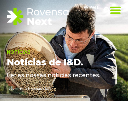
PAÍS
NOTÍCIAS
Notícias de I&D.
Ler as nossas notícias recentes.
Home
»
Notícias
»
I&D