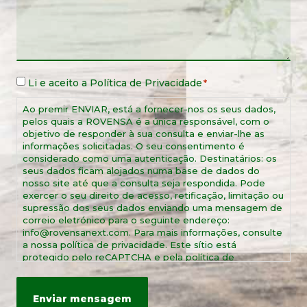
Aviso
Li e aceito a
Política de Privacidade
*
legal
*
Ao premir ENVIAR, está a fornecer-nos os seus dados,
pelos quais a ROVENSA é a única responsável, com o
objetivo de responder à sua consulta e enviar-lhe as
informações solicitadas. O seu consentimento é
considerado como uma autenticação. Destinatários: os
seus dados ficam alojados numa base de dados do
nosso site até que a consulta seja respondida. Pode
exercer o seu direito de acesso, retificação, limitação ou
supressão dos seus dados enviando uma mensagem de
correio eletrónico para o seguinte endereço:
info@rovensanext.com. Para mais informações, consulte
a nossa política de privacidade. Este sítio está
protegido pelo reCAPTCHA e pela política de
privacidade e termos de serviço da Google.